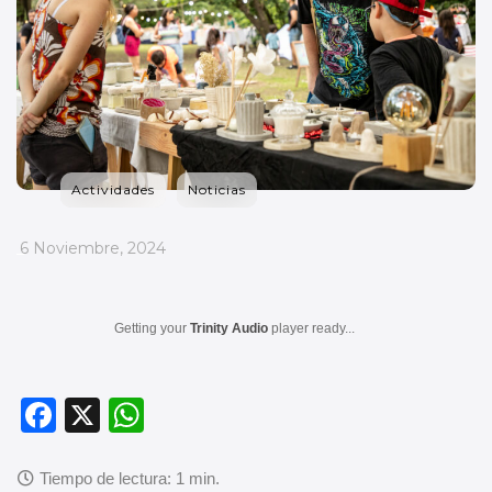
Actividades
Noticias
_
6 Noviembre, 2024
Getting your
Trinity Audio
player ready...
F
X
W
a
h
c
at