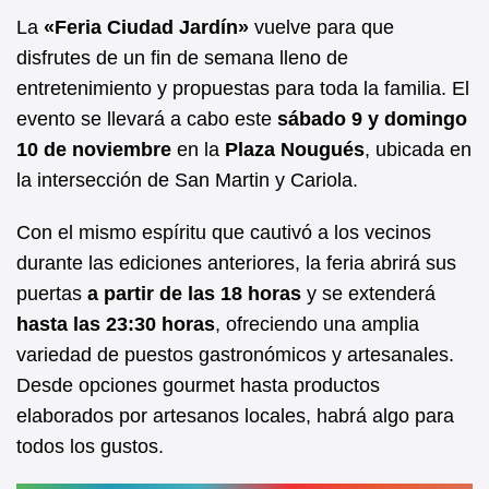
e
s
La
«Feria Ciudad Jardín»
vuelve para que
b
A
disfrutes de un fin de semana lleno de
entretenimiento y propuestas para toda la familia. El
o
p
evento se llevará a cabo este
sábado 9 y domingo
o
p
10 de noviembre
en la
Plaza Nougués
, ubicada en
k
la intersección de San Martin y Cariola.
Con el mismo espíritu que cautivó a los vecinos
durante las ediciones anteriores, la feria abrirá sus
puertas
a partir de las 18 horas
y se extenderá
hasta las 23:30 horas
, ofreciendo una amplia
variedad de puestos gastronómicos y artesanales.
Desde opciones gourmet hasta productos
elaborados por artesanos locales, habrá algo para
todos los gustos.