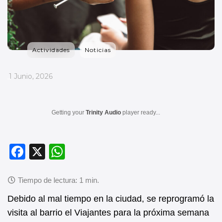
Actividades
Noticias
_
1 Junio, 2026
Getting your
Trinity Audio
player ready...
F
X
W
a
h
c
at
e
s
Debido al mal tiempo en la ciudad, se reprogramó la
b
A
visita al barrio el Viajantes para la próxima semana