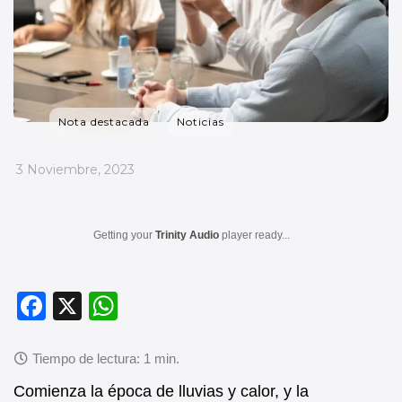
Nota destacada
Noticias
_
3 Noviembre, 2023
Getting your
Trinity Audio
player ready...
F
X
W
a
h
c
at
e
s
Comienza la época de lluvias y calor, y la