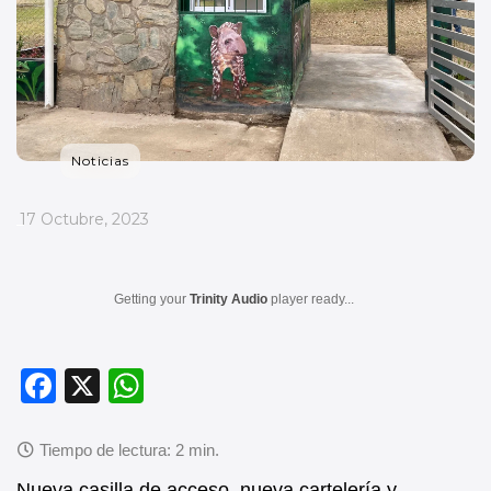
Noticias
_
17 Octubre, 2023
Getting your
Trinity Audio
player ready...
F
X
W
a
h
c
at
Nueva casilla de acceso, nueva cartelería y