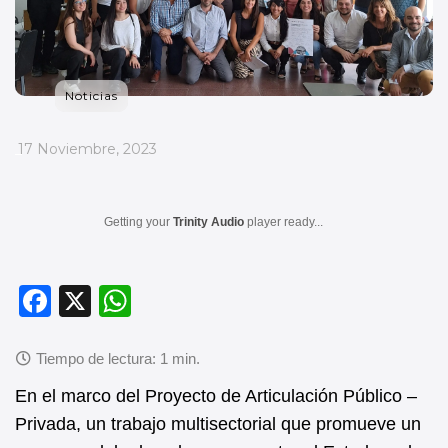
Noticias
_
17 Noviembre, 2023
Getting your
Trinity Audio
player ready...
F
X
W
a
h
c
at
e
s
En el marco del Proyecto de Articulación Público –
b
A
Privada, un trabajo multisectorial que promueve un