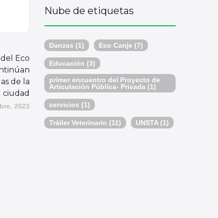
Nube de etiquetas
Danzas
(1)
Eco Canje
(7)
 del Eco
Educación
(3)
ntinúan
primer encuentro del Proyecto de
as de la
Articulación Pública- Privada
(1)
ciudad
servicios
(1)
bre, 2023
Tráiler Veterinario
(11)
UNSTA
(1)