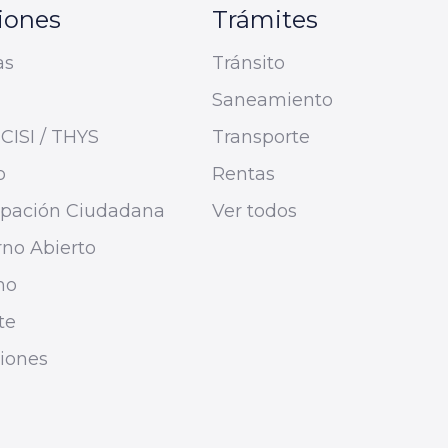
iones
Trámites
as
Tránsito
Saneamiento
CISI / THYS
Transporte
o
Rentas
cipación Ciudadana
Ver todos
no Abierto
mo
te
ciones