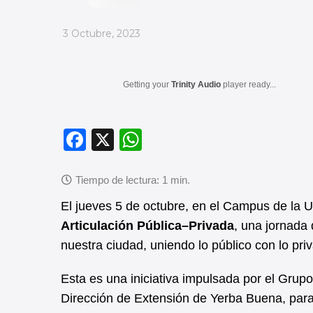
_
3 Octubre, 2023
Getting your
Trinity Audio
player ready...
F
X
W
a
h
c
at
e
s
El jueves 5 de octubre, en el Campus de la 
b
A
Articulación Pública–Privada
, una jornada 
nuestra ciudad, uniendo lo público con lo pri
o
p
o
p
Esta es una iniciativa impulsada por el Grup
k
Dirección de Extensión de Yerba Buena, par