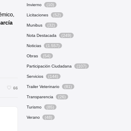
Invierno
(10)
émico,
Licitaciones
(52)
arcía
Munibus
(32)
Nota Destacada
(249)
Noticias
(1.557)
Obras
(54)
Participación Ciudadana
(107)
Servicios
(144)
Trailer Veterinario
(81)
66
Transparencia
(26)
Turismo
(85)
Verano
(48)