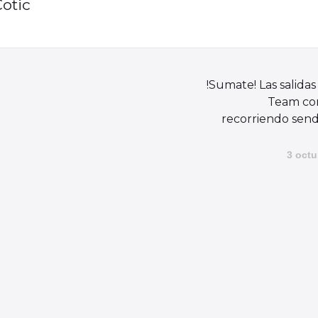
Cotic
!Sumate! Las salidas
Team co
recorriendo send
3 octu