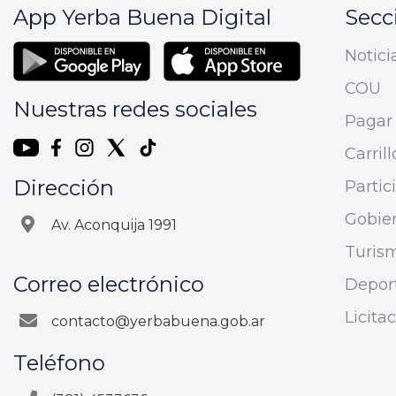
App Yerba Buena Digital
Secc
Notici
COU
Nuestras redes sociales
Pagar 
Carrill
Dirección
Parti
Gobier
Av. Aconquija 1991
Turis
Correo electrónico
Depor
Licita
contacto@yerbabuena.gob.ar
Teléfono