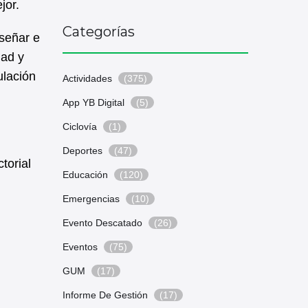
jor.
Categorías
iseñar e
dad y
ulación
Actividades
(375)
App YB Digital
(5)
Ciclovía
(1)
Deportes
(47)
torial
Educación
(120)
Emergencias
(10)
Evento Descatado
(26)
Eventos
(75)
GUM
(17)
Informe De Gestión
(17)