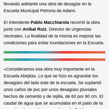
b
A
llevando adelante una obra de desagüe en la
Escuela Municipal Petrona de Adami.
o
p
o
p
El Intendente
Pablo Macchiarola
recorrió la obra
k
junto con
Aníbal Ruiz
, Director de Urgencias
Vecinales. La finalidad de la misma es mejorar las
condiciones para evitar inundaciones en la Escuela.
«Consideramos esa obra muy importante en la
Escuela Abejitas. Lo que se hizo es agrandar los
desagües del lado este de la escuela. Se suplantó
unos caños de pvc por unos desagües pluviales
hechos de cemento y de rejilla, de 60 por 80 cm. El
caudal de agua que se acumulaba en el patio de la