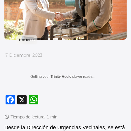
Noticias
_
7 Diciembre, 2023
Getting your
Trinity Audio
player ready...
F
X
W
a
h
c
at
e
s
Desde la Dirección de Urgencias Vecinales, se está