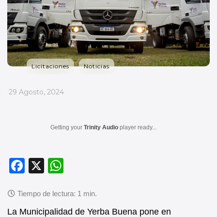
Licitaciones
Noticias
_
29 Agosto, 2024
Getting your
Trinity Audio
player ready...
F
X
W
a
h
c
at
e
s
La Municipalidad de Yerba Buena pone en