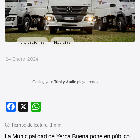
Licitaciones
Noticias
_
24 Enero, 2024
Getting your
Trinity Audio
player ready...
F
X
W
a
h
c
at
e
s
La Municipalidad de Yerba Buena pone en público