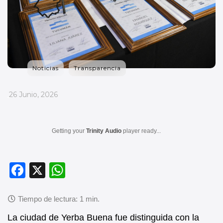
Noticias
Transparencia
_
26 Junio, 2026
Getting your
Trinity Audio
player ready...
F
X
W
a
h
c
at
e
s
La ciudad de Yerba Buena fue distinguida con la