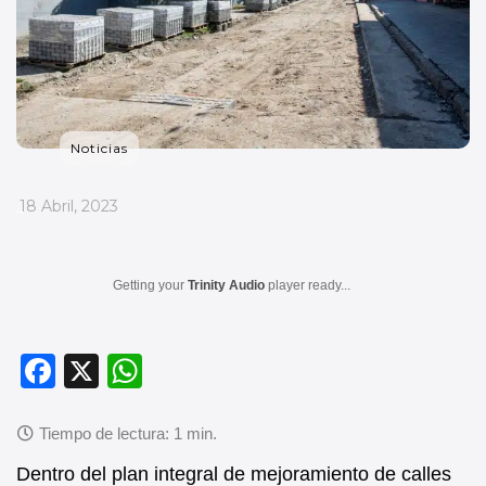
Noticias
_
18 Abril, 2023
Getting your
Trinity Audio
player ready...
F
X
W
a
h
c
at
e
s
Dentro del plan integral de mejoramiento de calles