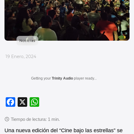
Noticias
_
19 Enero, 2024
Getting your
Trinity Audio
player ready...
F
X
W
a
h
c
at
e
s
Una nueva edición del “Cine bajo las estrellas” se