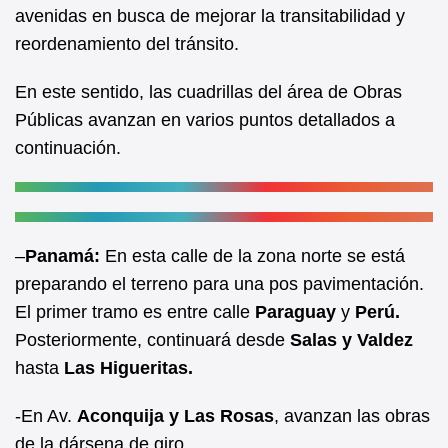
b
A
avenidas en busca de mejorar la transitabilidad y
reordenamiento del tránsito.
o
p
o
p
En este sentido, las cuadrillas del área de Obras
k
Públicas avanzan en varios puntos detallados a
continuación.
–
Panamá:
En esta calle de la zona norte se está
preparando el terreno para una pos pavimentación.
El primer tramo es entre calle
Paraguay
y
Perú.
Posteriormente, continuará desde
Salas y Valdez
hasta
Las Higueritas.
-En Av.
Aconquija y Las Rosas
, avanzan las obras
de la dársena de giro.