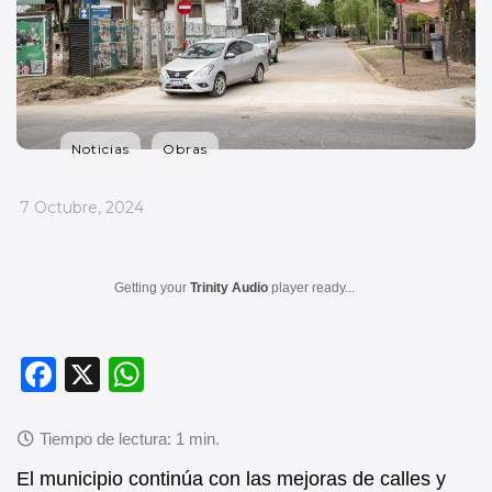
Noticias
Obras
_
7 Octubre, 2024
Getting your
Trinity Audio
player ready...
F
X
W
a
h
c
at
e
s
El municipio continúa con las mejoras de calles y