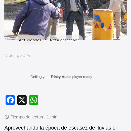
Actividades
Nota destacada
_
7 Julio, 2025
Getting your
Trinity Audio
player ready...
F
X
W
a
h
c
at
e
s
Aprovechando la época de escasez de lluvias el