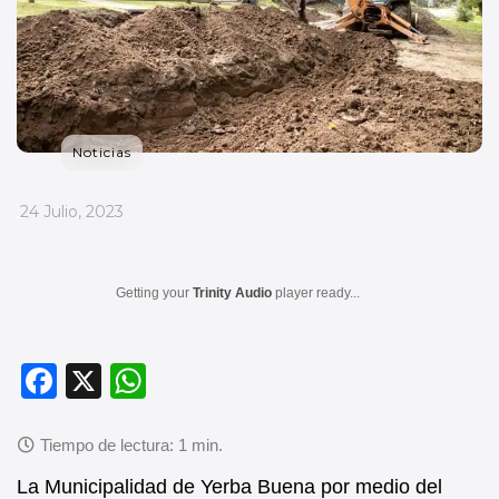
Noticias
_
24 Julio, 2023
Getting your
Trinity Audio
player ready...
F
X
W
a
h
c
at
e
s
La Municipalidad de Yerba Buena por medio del