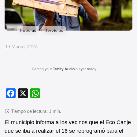
Noticias
Servicios
_
19 Marzo, 2024
Getting your
Trinity Audio
player ready...
F
X
W
a
h
c
at
e
s
El municipio informa a los vecinos que el Eco Canje
b
A
que se iba a realizar el 16 se reprogramó para
el