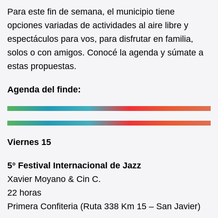
e
s
Para este fin de semana, el municipio tiene
b
A
opciones variadas de actividades al aire libre y
espectáculos para vos, para disfrutar en familia,
o
p
solos o con amigos. Conocé la agenda y súmate a
o
p
estas propuestas.
k
Agenda del finde:
Viernes 15
5° Festival Internacional de Jazz
Xavier Moyano & Cin C.
22 horas
Primera Confiteria (Ruta 338 Km 15 – San Javier)