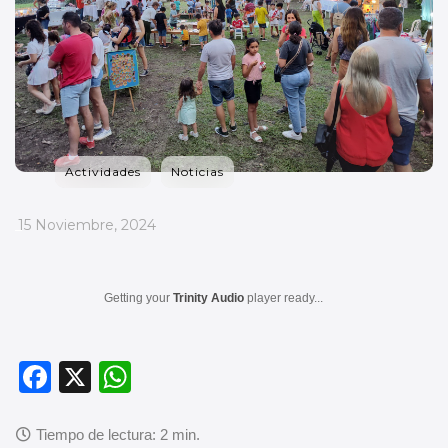
Actividades
Noticias
_
15 Noviembre, 2024
Getting your
Trinity Audio
player ready...
F
X
W
a
h
c
at