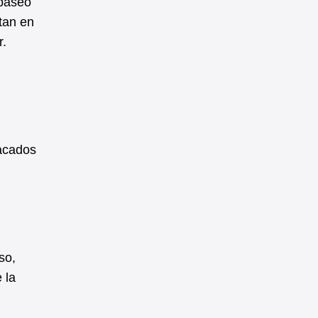
 paseo
tan en
r.
tacados
n
so,
 la