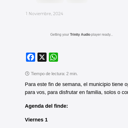
_
1 Noviembre, 2024
Getting your
Trinity Audio
player ready...
F
X
W
a
h
c
at
e
s
Para este fin de semana, el municipio tiene o
b
A
para vos, para disfrutar en familia, solos o
o
p
Agenda del finde:
o
p
k
Viernes 1