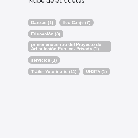
Nube de etiquetas
Danzas
(1)
Eco Canje
(7)
Educación
(3)
primer encuentro del Proyecto de
Articulación Pública- Privada
(1)
servicios
(1)
Tráiler Veterinario
(11)
UNSTA
(1)