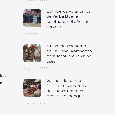
Bomberos Voluntarios
de Yerba Buena
celebraron 18 años de
servicio
7 agosto, 2026
Nuevo descacharreo
en La Hoya. Aprovechá
para sacar lo que ya no
uses
4 agosto, 2026
los
Vecinos del barrio
as.
Castillo se sumaron al
descacharreo para
prevenir el dengue
3 agosto, 2026