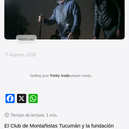
Noticias
_
11 Agosto, 2023
Getting your
Trinity Audio
player ready...
F
X
W
a
h
c
at
e
s
El Club de Montañistas Tucumán y la fundación