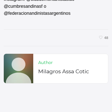
@cumbresandinasf o
@federacionandinistasargentinos
48
Author
Milagros Assa Cotic