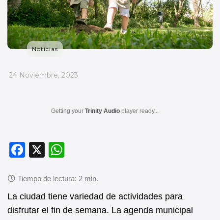
Noticias
_
24 Noviembre, 2023
Getting your
Trinity Audio
player ready...
F
X
W
a
h
c
at
e
s
La ciudad tiene variedad de actividades para
b
A
disfrutar el fin de semana. La agenda municipal