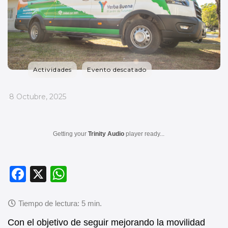
Actividades
Evento descatado
_
8 Octubre, 2025
Getting your
Trinity Audio
player ready...
F
X
W
a
h
c
at
e
s
Con el objetivo de seguir mejorando la movilidad