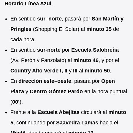
Horario Línea Azul
.
En sentido
sur–norte
, pasará por
San Martín y
Pringles
(Shopping El Solar) al
minuto 35
de
cada hora.
En sentido
sur-norte
por
Escuela Salobreña
(Av. Perón y Fanzolato) al
minuto 46
, y por el
Country Alto Verde I, II
y
III
al
minuto 50
.
En
dirección este–oeste
, pasará por
Open
Plaza
y
Centro Gómez Pardo
en la hora puntual
(
00’
).
Frente a la
Escuela Abejitas
circulará al
minuto
5
, continuando por
Saavedra Lamas
hacia el
Mástil
, donde pasará al
minuto 12
.