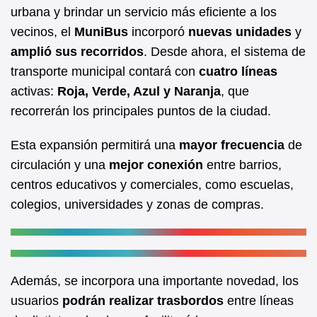
b
A
urbana y brindar un servicio más eficiente a los
vecinos, el
MuniBus
incorporó
nuevas unidades
y
o
p
amplió sus recorridos
. Desde ahora, el sistema de
o
p
transporte municipal contará con
cuatro líneas
k
activas:
Roja, Verde, Azul y Naranja
, que
recorrerán los principales puntos de la ciudad.
Esta expansión permitirá una
mayor frecuencia
de
circulación y una
mejor conexión
entre barrios,
centros educativos y comerciales, como escuelas,
colegios, universidades y zonas de compras.
Además, se incorpora una importante novedad, los
usuarios
podrán realizar trasbordos
entre líneas