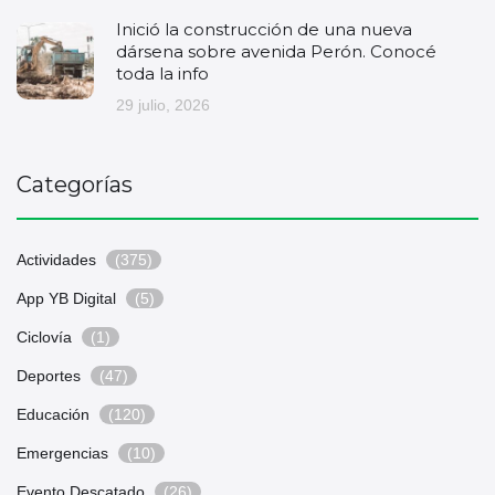
Inició la construcción de una nueva
dársena sobre avenida Perón. Conocé
toda la info
29 julio, 2026
Categorías
Actividades
(375)
App YB Digital
(5)
Ciclovía
(1)
Deportes
(47)
Educación
(120)
Emergencias
(10)
Evento Descatado
(26)