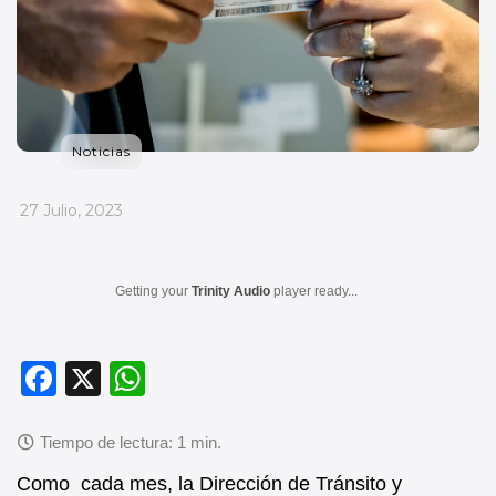
Noticias
_
27 Julio, 2023
Getting your
Trinity Audio
player ready...
F
X
W
a
h
c
at
e
s
Como cada mes, la Dirección de Tránsito y