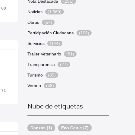
Nota Destacada
(251)
60
Noticias
(1.560)
Obras
(54)
Participación Ciudadana
(108)
Servicios
(144)
Trailer Veterinario
(81)
Transparencia
(27)
Turismo
(85)
Verano
(48)
71
Nube de etiquetas
Danzas
(1)
Eco Canje
(7)