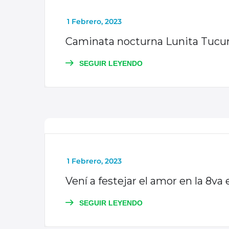
_
1 Febrero, 2023
Caminata nocturna Lunita Tucu
SEGUIR LEYENDO
NOTICIAS
_
1 Febrero, 2023
Vení a festejar el amor en la 8v
SEGUIR LEYENDO