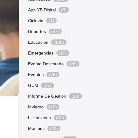
App YB Digital
(5)
Ciclovía
(1)
Deportes
(47)
Educación
(120)
Emergencias
(10)
Evento Descatado
(26)
Eventos
(75)
GUM
(17)
Informe De Gestión
(18)
Invierno
(10)
Licitaciones
(52)
Munibus
(32)