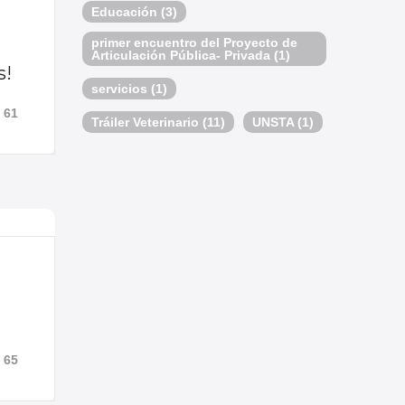
Educación
(3)
primer encuentro del Proyecto de
Articulación Pública- Privada
(1)
s!
servicios
(1)
61
Tráiler Veterinario
(11)
UNSTA
(1)
65