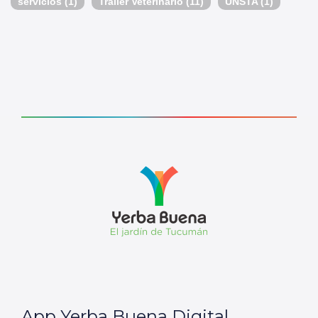
servicios
(1)
Tráiler Veterinario
(11)
UNSTA
(1)
App Yerba Buena Digital