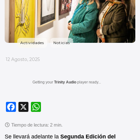
Actividades
Noticias
_
12 Agosto, 2025
Getting your
Trinity Audio
player ready...
F
X
W
a
h
c
at
e
s
Se llevará adelante la
Segunda Edición del