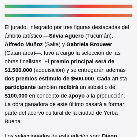
El jurado, integrado por tres figuras destacadas del
ámbito artístico —
Silvia Agüero
(Tucumán),
Alfredo Muñoz
(Salta) y
Gabriela Brouwer
(Catamarca)—, tuvo a cargo la selección de las
obras finalistas. El
premio principal será de
$1.500.000
(adquisición) y se entregarán además
dos premios estímulo
de
$500.000
.
Cada
artista
participante
también
recibirá
un subsidio de
$100.000
en concepto
de apoyo
a la producción.
La obra ganadora de este último pasará a formar
parte del acervo cultural de la ciudad de Yerba
Buena.
Los seleccionados de esta edición son:
Diego