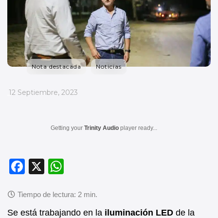
Nota destacada
Noticias
_
12 Septiembre, 2023
Getting your
Trinity Audio
player ready...
F
X
W
a
h
c
at
e
s
Se está trabajando en la
iluminación LED
de la