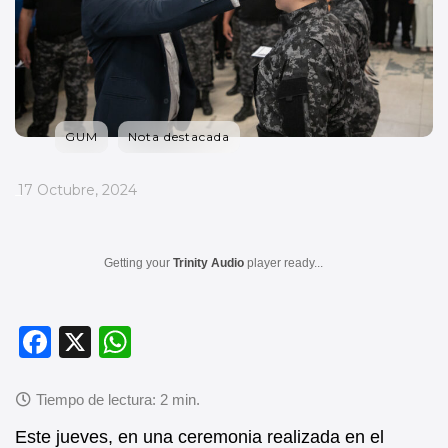
GUM
Nota destacada
_
17 Octubre, 2024
Getting your
Trinity Audio
player ready...
F
X
W
a
h
c
at
e
s
Este jueves, en una ceremonia realizada en el