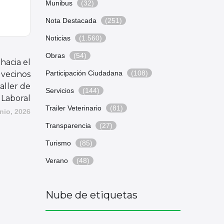
Munibus
(32)
Nota Destacada
(251)
Noticias
(1.560)
Obras
(54)
hacia el
Participación Ciudadana
(108)
 vecinos
aller de
Servicios
(144)
 Laboral
Trailer Veterinario
(81)
unio, 2026
Transparencia
(27)
Turismo
(85)
Verano
(48)
Nube de etiquetas