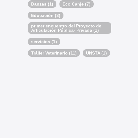
Danzas
(1)
Eco Canje
(7)
Educación
(3)
primer encuentro del Proyecto de
Articulación Pública- Privada
(1)
servicios
(1)
Tráiler Veterinario
(11)
UNSTA
(1)