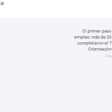
ta
El primer paso 
empleo: más de 25
completaron el T
Orientación
3 j