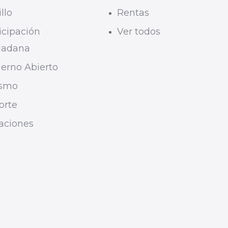
llo
Rentas
icipación
Ver todos
dadana
erno Abierto
ismo
orte
taciones