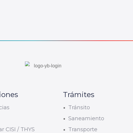
iones
Trámites
cias
Tránsito
U
Saneamiento
r CISI / THYS
Transporte