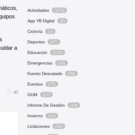
áticos,
Actividades
(375)
equipos
App YB Digital
(5)
Ciclovía
(1)
s
Deportes
(47)
uidar a
Educación
(120)
Emergencias
(10)
Evento Descatado
(26)
Eventos
(75)
47
GUM
(17)
Informe De Gestión
(18)
Invierno
(10)
Licitaciones
(52)