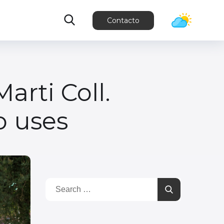
Contacto
arti Coll.
o uses