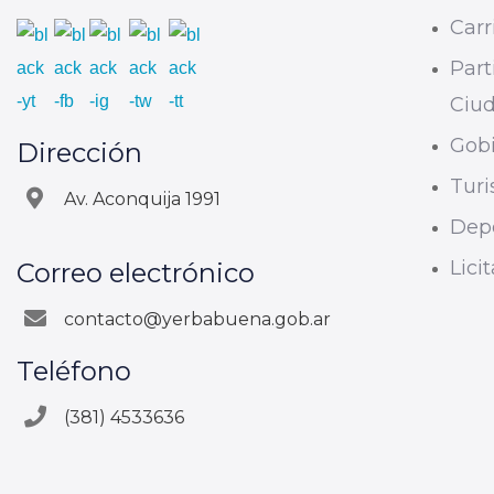
Carri
Part
Ciu
Gobi
Dirección
Tur
Av. Aconquija 1991
Dep
Lici
Correo electrónico
contacto@yerbabuena.gob.ar
Teléfono
(381) 4533636