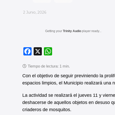
_
2 Junio, 2026
Getting your
Trinity Audio
player ready...
F
X
W
a
h
c
at
e
s
Con el objetivo de seguir previniendo la prol
b
A
espacios limpios, el Municipio realizará una 
o
p
La actividad se realizará el jueves 11 y viern
o
p
deshacerse de aquellos objetos en desuso q
k
criaderos de mosquitos.