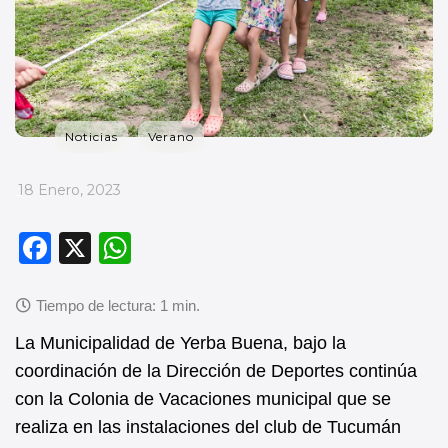
Noticias
Verano
_
18 Enero, 2023
F
X
W
a
h
c
at
e
s
La Municipalidad de Yerba Buena, bajo la
b
A
coordinación de la Dirección de Deportes continúa
con la Colonia de Vacaciones municipal que se
o
p
realiza en las instalaciones del club de Tucumán
o
p