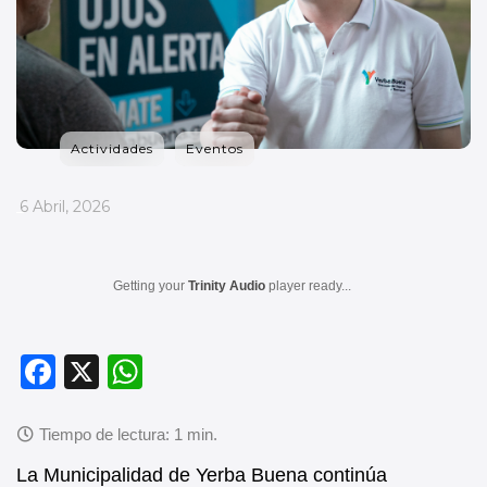
Actividades
Eventos
_
6 Abril, 2026
Getting your
Trinity Audio
player ready...
F
X
W
a
h
c
at
e
s
La Municipalidad de Yerba Buena continúa