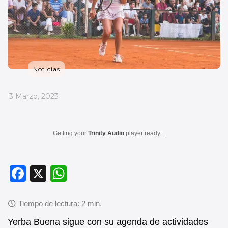
Noticias
_
3 Marzo, 2023
Getting your
Trinity Audio
player ready...
F
X
W
a
h
c
at
e
s
Yerba Buena sigue con su agenda de actividades