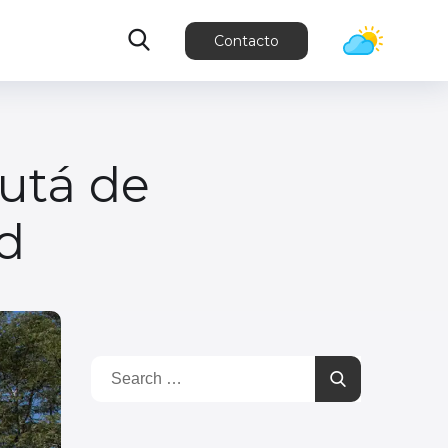
Contacto
rutá de
ad