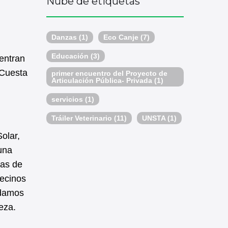
Nube de etiquetas
Danzas
(1)
Eco Canje
(7)
Educación
(3)
entran
 Cuesta
primer encuentro del Proyecto de
Articulación Pública- Privada
(1)
servicios
(1)
Tráiler Veterinario
(11)
UNSTA
(1)
olar,
una
ras de
vecinos
ndamos
eza.