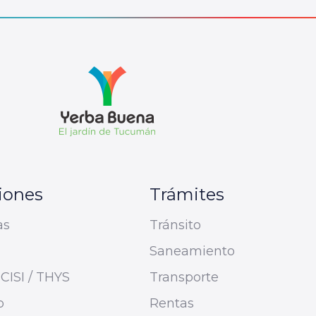
iones
Trámites
as
Tránsito
Saneamiento
CISI / THYS
Transporte
o
Rentas