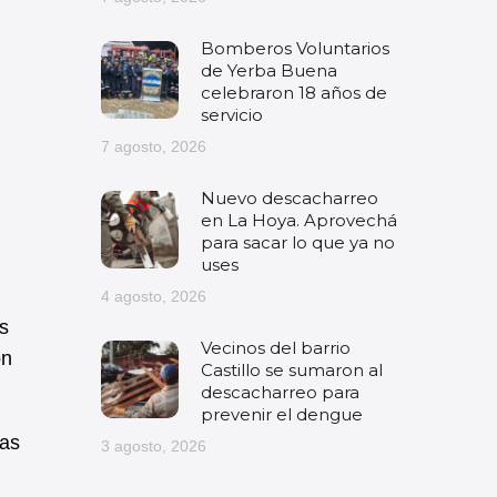
Bomberos Voluntarios
de Yerba Buena
celebraron 18 años de
servicio
7 agosto, 2026
Nuevo descacharreo
en La Hoya. Aprovechá
para sacar lo que ya no
uses
4 agosto, 2026
os
Vecinos del barrio
on
Castillo se sumaron al
descacharreo para
prevenir el dengue
das
3 agosto, 2026