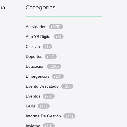
Categorías
ana
Actividades
(375)
App YB Digital
(5)
Ciclovía
(1)
Deportes
(47)
Educación
(120)
Emergencias
(10)
Evento Descatado
(26)
Eventos
(75)
GUM
(17)
Informe De Gestión
(18)
Invierno
(10)