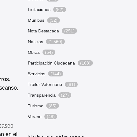
Licitaciones
(52)
Munibus
(32)
Nota Destacada
(251)
Noticias
(1.560)
Obras
(54)
Participación Ciudadana
(108)
Servicios
(144)
rros.
Trailer Veterinario
(81)
escanso,
Transparencia
(27)
Turismo
(85)
Verano
(48)
 paseo
an en el