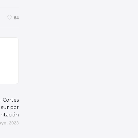
84
: Cortes
 sur por
entación
ayo, 2023