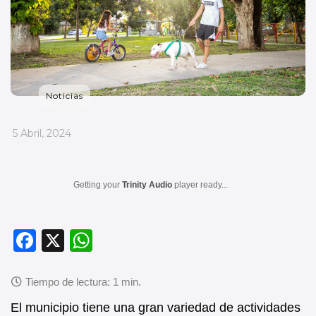
Noticias
_
5 Abril, 2024
Getting your
Trinity Audio
player ready...
F
X
W
a
h
c
at
e
s
El municipio tiene una gran variedad de actividades