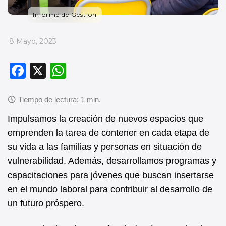
Informe de Gestión
_
8 Mayo, 2023
F
X
W
a
h
c
at
e
s
Impulsamos la creación de nuevos espacios que
b
A
emprenden la tarea de contener en cada etapa de
su vida a las familias y personas en situación de
o
p
vulnerabilidad. Además, desarrollamos programas y
o
p
capacitaciones para jóvenes que buscan insertarse
k
en el mundo laboral para contribuir al desarrollo de
un futuro próspero.