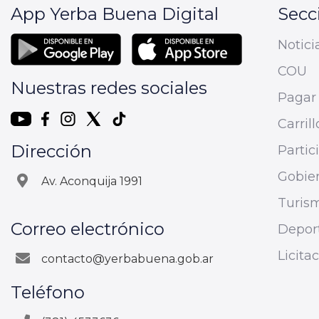
App Yerba Buena Digital
Secc
Notici
COU
Nuestras redes sociales
Pagar 
Carrill
Dirección
Parti
Gobier
Av. Aconquija 1991
Turis
Correo electrónico
Depor
Licita
contacto@yerbabuena.gob.ar
Teléfono