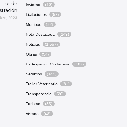
urnos de
Invierno
(10)
stración
Licitaciones
(52)
bre, 2023
Munibus
(32)
Nota Destacada
(249)
Noticias
(1.557)
Obras
(54)
Participación Ciudadana
(107)
Servicios
(144)
Trailer Veterinario
(81)
Transparencia
(26)
Turismo
(85)
Verano
(48)