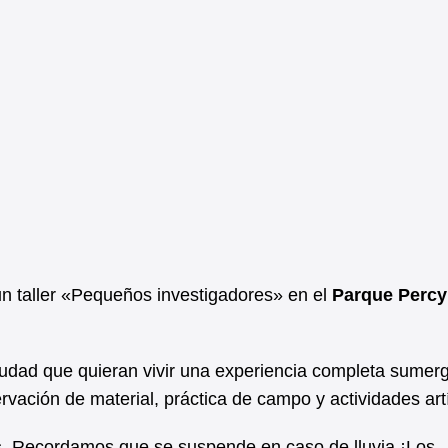
 un taller «Pequeños investigadores» en el
Parque Percy 
ciudad que quieran vivir una experiencia completa sumer
vación de material, práctica de campo y actividades artí
s
. Recordamos que se suspende en caso de lluvia ¡Los