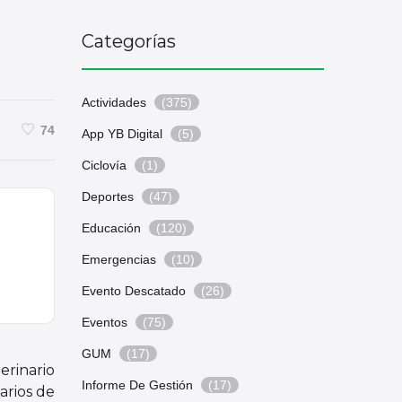
Categorías
Actividades
(375)
74
App YB Digital
(5)
Ciclovía
(1)
Deportes
(47)
Educación
(120)
Emergencias
(10)
Evento Descatado
(26)
Eventos
(75)
GUM
(17)
terinario
Informe De Gestión
(17)
arios de