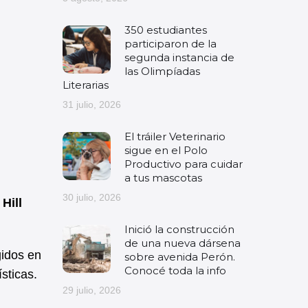
350 estudiantes
participaron de la
segunda instancia de
las Olimpíadas
Literarias
31 julio, 2026
El tráiler Veterinario
sigue en el Polo
Productivo para cuidar
a tus mascotas
30 julio, 2026
Hill
Inició la construcción
de una nueva dársena
gidos en
sobre avenida Perón.
Conocé toda la info
sticas.
29 julio, 2026