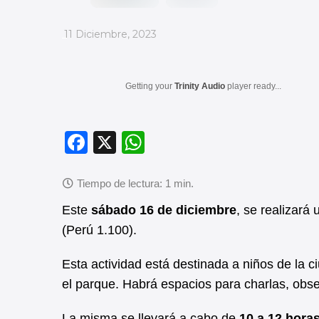
_
11 Diciembre, 2023
Getting your
Trinity Audio
player ready...
F
X
W
a
h
c
at
e
s
Este
sábado 16 de diciembre
, se realizará
b
A
(Perú 1.100).
o
p
Esta actividad está destinada a niños de la 
o
p
el parque. Habrá espacios para charlas, obser
k
La misma se llevará a cabo de
10 a 12 hora