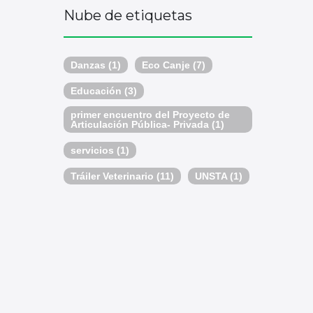
Nube de etiquetas
Danzas
(1)
Eco Canje
(7)
Educación
(3)
primer encuentro del Proyecto de
Articulación Pública- Privada
(1)
servicios
(1)
Tráiler Veterinario
(11)
UNSTA
(1)