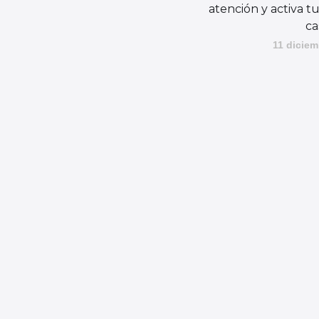
atención y activa t
ca
11 diciem