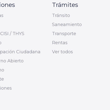
iones
Trámites
as
Tránsito
Saneamiento
CISI / THYS
Transporte
o
Rentas
cipación Ciudadana
Ver todos
no Abierto
mo
te
ciones