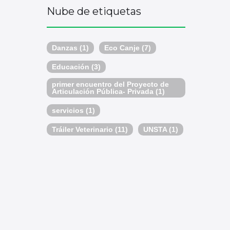
Nube de etiquetas
Danzas
(1)
Eco Canje
(7)
Educación
(3)
primer encuentro del Proyecto de
Articulación Pública- Privada
(1)
servicios
(1)
Tráiler Veterinario
(11)
UNSTA
(1)