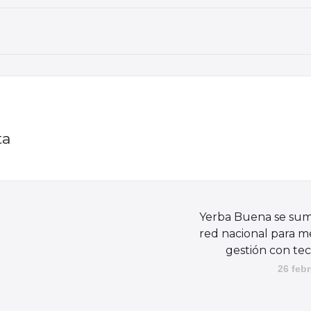
ta
Yerba Buena se sum
red nacional para me
gestión con te
26 febr