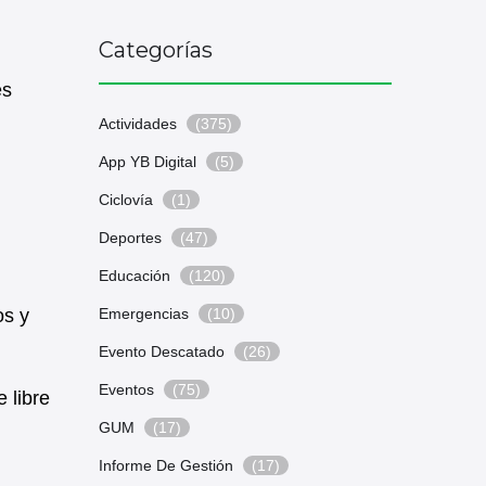
Categorías
es
Actividades
(375)
App YB Digital
(5)
Ciclovía
(1)
Deportes
(47)
Educación
(120)
os y
Emergencias
(10)
Evento Descatado
(26)
Eventos
(75)
e libre
GUM
(17)
Informe De Gestión
(17)