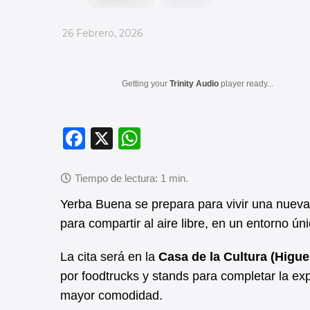
_
26 Febrero, 2026
Getting your
Trinity Audio
player ready...
F
X
W
a
h
c
at
e
s
Yerba Buena se prepara para vivir una nueva
b
A
para compartir al aire libre, en un entorno úni
o
p
La cita será en la
Casa de la Cultura (Higue
o
p
por foodtrucks y stands para completar la ex
k
mayor comodidad.