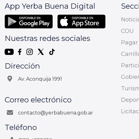
App Yerba Buena Digital
Secc
Notici
COU
Nuestras redes sociales
Pagar 
Carrill
Dirección
Parti
Gobier
Av. Aconquija 1991
Turis
Correo electrónico
Depor
Licita
contacto@yerbabuena.gob.ar
Teléfono