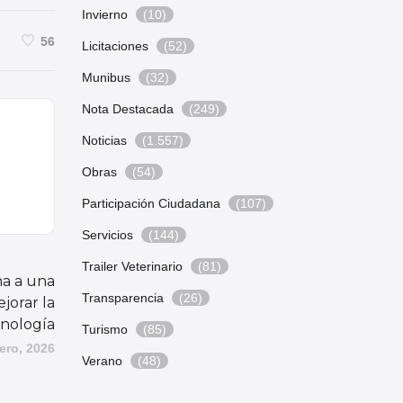
Invierno
(10)
56
Licitaciones
(52)
Munibus
(32)
Nota Destacada
(249)
Noticias
(1.557)
Obras
(54)
Participación Ciudadana
(107)
Servicios
(144)
Trailer Veterinario
(81)
a a una
Transparencia
(26)
jorar la
cnología
Turismo
(85)
ero, 2026
Verano
(48)