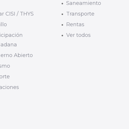
U
Saneamiento
r CISI / THYS
Transporte
llo
Rentas
icipación
Ver todos
dadana
erno Abierto
ismo
orte
taciones