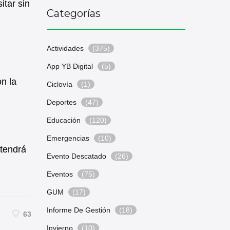
itar sin
Categorías
Actividades
(375)
App YB Digital
(5)
on la
Ciclovía
(1)
Deportes
(47)
Educación
(120)
Emergencias
(10)
 tendrá
Evento Descatado
(26)
Eventos
(75)
GUM
(17)
Informe De Gestión
(18)
63
Invierno
(10)