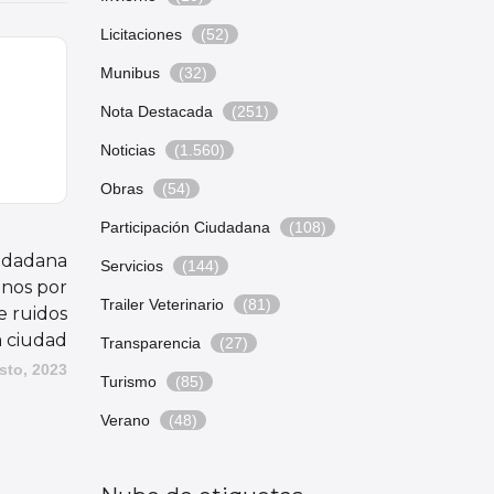
Licitaciones
(52)
Munibus
(32)
Nota Destacada
(251)
Noticias
(1.560)
Obras
(54)
Participación Ciudadana
(108)
udadana
Servicios
(144)
inos por
Trailer Veterinario
(81)
e ruidos
a ciudad
Transparencia
(27)
sto, 2023
Turismo
(85)
Verano
(48)