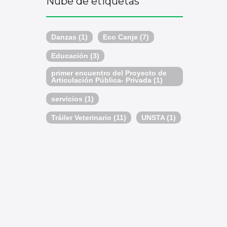
Nube de etiquetas
Danzas
(1)
Eco Canje
(7)
Educación
(3)
primer encuentro del Proyecto de
Articulación Pública- Privada
(1)
servicios
(1)
Tráiler Veterinario
(11)
UNSTA
(1)