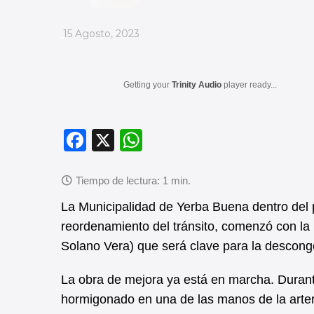
_
15 Agosto, 2023
Getting your
Trinity Audio
player ready...
F
X
W
a
h
c
at
e
s
La Municipalidad de Yerba Buena dentro del p
b
A
reordenamiento del tránsito, comenzó con la 
Solano Vera) que será clave para la desconge
o
p
o
p
La obra de mejora ya está en marcha. Durante
k
hormigonado en una de las manos de la arteri