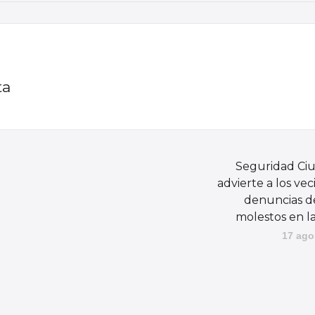
ta
Seguridad Ci
advierte a los vec
denuncias d
molestos en l
17 ago