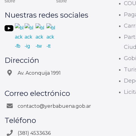
CO
Nuestras redes sociales
Paga
Carri
Part
Ciu
Gobi
Dirección
Tur
Av. Aconquija 1991
Dep
Lici
Correo electrónico
contacto@yerbabuena.gob.ar
Teléfono
(381) 4533636