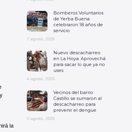
Bomberos Voluntarios
de Yerba Buena
celebraron 18 años de
servicio
7 agosto, 2026
Nuevo descacharreo
en La Hoya. Aprovechá
para sacar lo que ya no
uses
4 agosto, 2026
e
Vecinos del barrio
y
Castillo se sumaron al
descacharreo para
prevenir el dengue
3 agosto, 2026
irá la