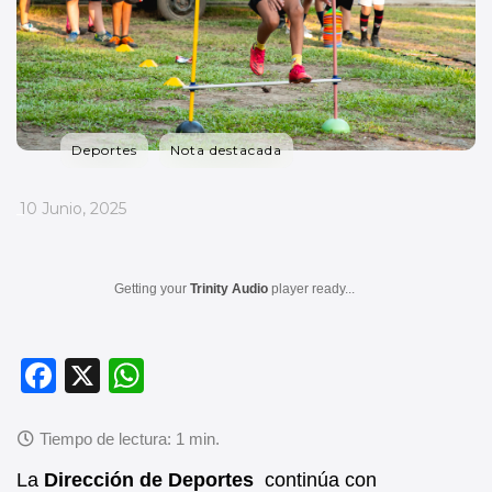
Deportes
Nota destacada
_
10 Junio, 2025
Getting your
Trinity Audio
player ready...
F
X
W
a
h
c
at
e
s
La
Dirección de Deportes
continúa con