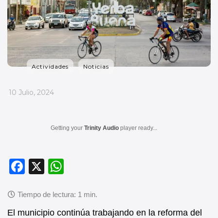
Actividades
Noticias
_
10 Julio, 2024
Getting your
Trinity Audio
player ready...
F
X
W
a
h
c
at
e
s
El municipio continúa trabajando en la reforma del