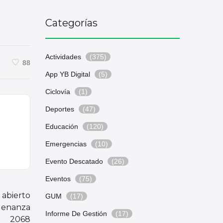
Categorías
Actividades
(375)
88
App YB Digital
(5)
Ciclovía
(1)
Deportes
(47)
Educación
(120)
Emergencias
(10)
Evento Descatado
(26)
Eventos
(75)
 abierto
GUM
(17)
Ordenanza
Informe De Gestión
(17)
2068