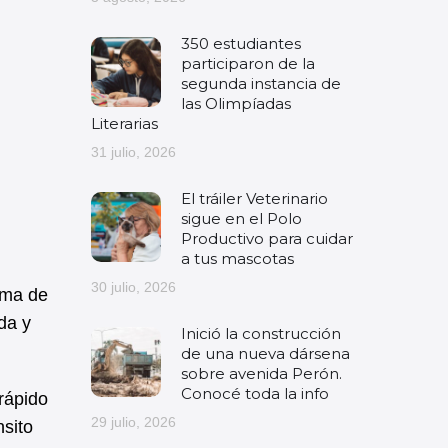
350 estudiantes
participaron de la
segunda instancia de
las Olimpíadas
Literarias
31 julio, 2026
El tráiler Veterinario
sigue en el Polo
Productivo para cuidar
a tus mascotas
30 julio, 2026
ama de
da y
Inició la construcción
de una nueva dársena
sobre avenida Perón.
Conocé toda la info
rápido
29 julio, 2026
nsito