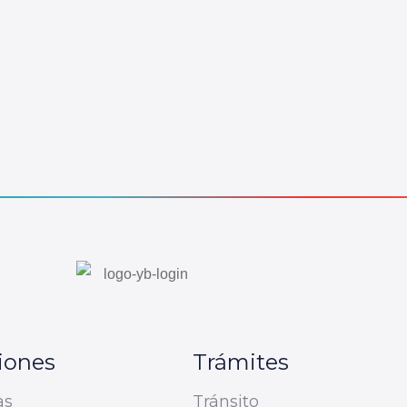
iones
Trámites
as
Tránsito