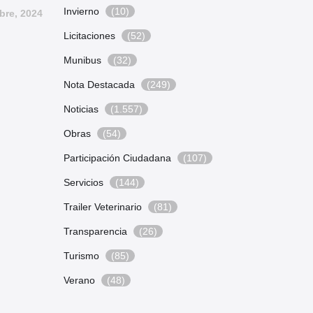
Invierno
(10)
bre, 2024
Licitaciones
(52)
Munibus
(32)
Nota Destacada
(249)
Noticias
(1.557)
Obras
(54)
Participación Ciudadana
(107)
Servicios
(144)
Trailer Veterinario
(81)
Transparencia
(26)
Turismo
(85)
Verano
(48)