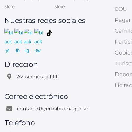
COU
Nuestras redes sociales
Pagar 
Carrill
Parti
Gobier
Dirección
Turis
Depor
Av. Aconquija 1991
Licita
Correo electrónico
contacto@yerbabuena.gob.ar
Teléfono