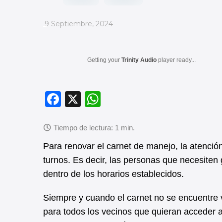
_
9 Septiembre, 2024
Getting your
Trinity Audio
player ready...
F
X
W
a
h
c
at
e
s
Para renovar el carnet de manejo, la atenció
b
A
turnos. Es decir, las personas que necesiten 
dentro de los horarios establecidos.
o
p
o
p
Siempre y cuando el carnet no se encuentre v
k
para todos los vecinos que quieran acceder a 