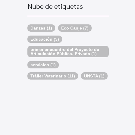
Nube de etiquetas
Danzas
(1)
Eco Canje
(7)
Educación
(3)
primer encuentro del Proyecto de
Articulación Pública- Privada
(1)
servicios
(1)
Tráiler Veterinario
(11)
UNSTA
(1)