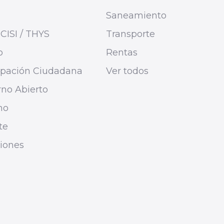
Saneamiento
CISI / THYS
Transporte
o
Rentas
cipación Ciudadana
Ver todos
no Abierto
mo
te
ciones