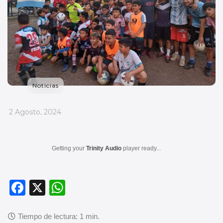
Noticias
_
2 Agosto, 2024
Getting your
Trinity Audio
player ready...
F
X
W
a
h
c
at