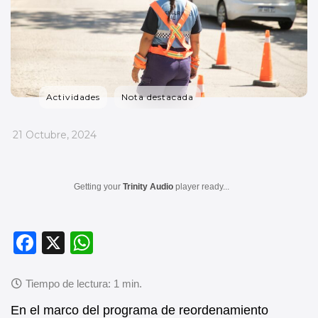
Actividades
Nota destacada
_
21 Octubre, 2024
Getting your
Trinity Audio
player ready...
F
X
W
a
h
c
at
e
s
En el marco del programa de reordenamiento