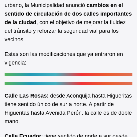
b
A
urbano, la Municipalidad anunció
cambios en el
sentido de circulación de dos calles importantes
o
p
de la ciudad
, con el objetivo de mejorar la fluidez
o
p
del tránsito y reforzar la seguridad vial para los
k
vecinos.
Estas son las modificaciones que ya entraron en
vigencia:
Calle Las Rosas:
desde Aconquija hasta Higueritas
tiene sentido único de sur a norte. A partir de
Higueritas hasta Avenida Perón, la calle es de doble
mano.
Calle Ecuador
: tiene sentido de norte a sur desde