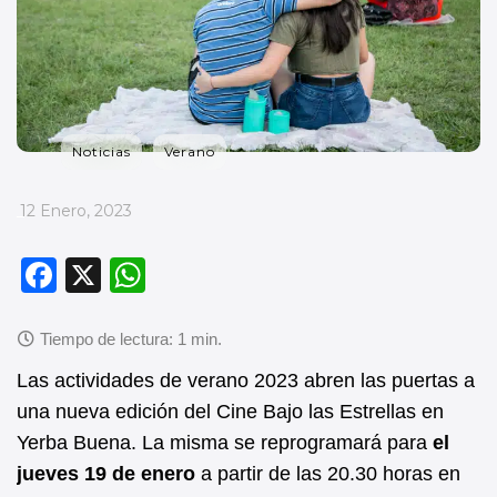
Noticias
Verano
_
12 Enero, 2023
F
X
W
a
h
c
at
e
s
Las actividades de verano 2023 abren las puertas a
b
A
una nueva edición del Cine Bajo las Estrellas en
Yerba Buena. La misma se reprogramará para
el
o
p
jueves 19 de enero
a partir de las 20.30 horas en
o
p