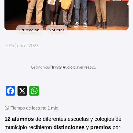
Educación
Noticias
_
4 Octubre, 2023
Getting your
Trinity Audio
player ready...
F
X
W
a
h
c
at
e
s
12 alumnos
de diferentes escuelas y colegios del
b
A
municipio recibieron
distinciones
y
premios
por