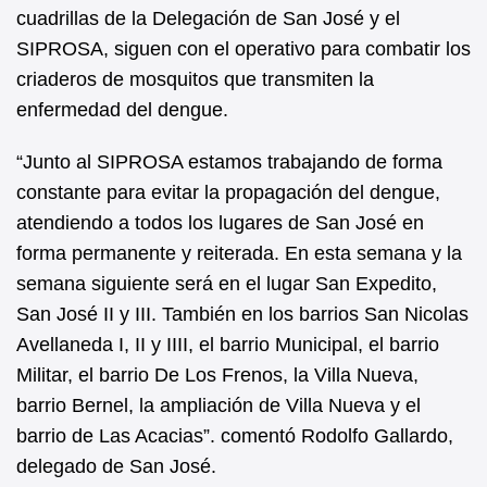
b
A
cuadrillas de la Delegación de San José y el
SIPROSA, siguen con el operativo para combatir los
o
p
criaderos de mosquitos que transmiten la
o
p
enfermedad del dengue.
k
“Junto al SIPROSA estamos trabajando de forma
constante para evitar la propagación del dengue,
atendiendo a todos los lugares de San José en
forma permanente y reiterada. En esta semana y la
semana siguiente será en el lugar San Expedito,
San José II y III. También en los barrios San Nicolas
Avellaneda I, II y IIII, el barrio Municipal, el barrio
Militar, el barrio De Los Frenos, la Villa Nueva,
barrio Bernel, la ampliación de Villa Nueva y el
barrio de Las Acacias”. comentó Rodolfo Gallardo,
delegado de San José.