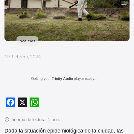
Noticias
_
27 Febrero, 2024
Getting your
Trinity Audio
player ready...
F
X
W
a
h
c
at
e
s
Dada la situación epidemiológica de la ciudad, las