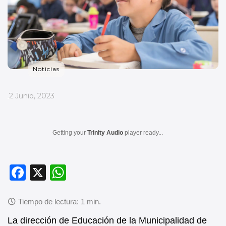
Noticias
_
2 Junio, 2023
Getting your
Trinity Audio
player ready...
F
X
W
a
h
c
at
e
s
La dirección de Educación de la Municipalidad de