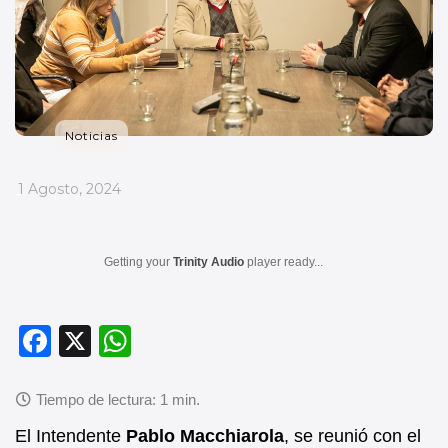
Noticias
_
1 Agosto, 2024
Getting your
Trinity Audio
player ready...
F
X
W
a
h
c
at
e
s
El Intendente
Pablo Macchiarola
, se reunió con el