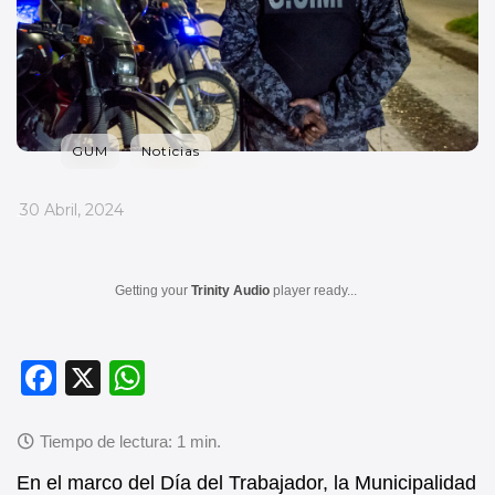
GUM
Noticias
_
30 Abril, 2024
Getting your
Trinity Audio
player ready...
F
X
W
a
h
c
at
e
s
En el marco del Día del Trabajador, la Municipalidad