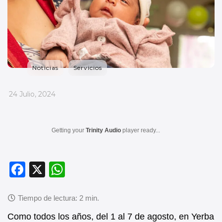
Noticias
Servicios
_
24 Julio, 2024
Getting your
Trinity Audio
player ready...
F
X
W
a
h
c
at
e
s
Como todos los años, del 1 al 7 de agosto, en Yerba