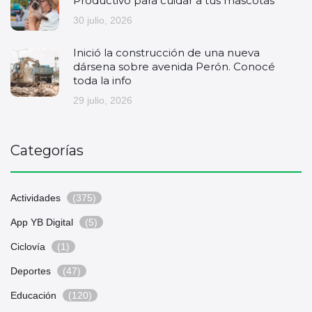
Productivo para cuidar a tus mascotas
30 julio, 2026
Inició la construcción de una nueva
dársena sobre avenida Perón. Conocé
toda la info
29 julio, 2026
Categorías
Actividades
(375)
App YB Digital
(5)
Ciclovía
(1)
Deportes
(47)
Educación
(120)