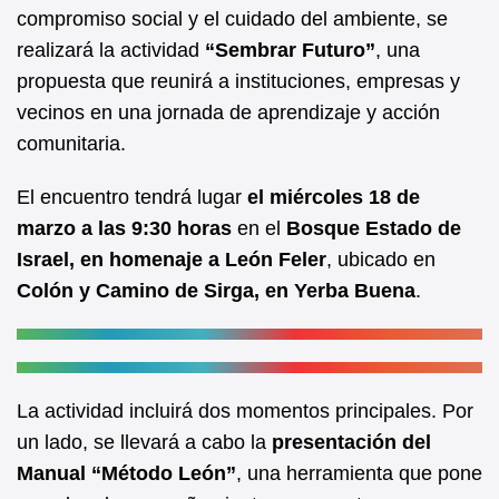
b
A
compromiso social y el cuidado del ambiente, se
realizará la actividad
“Sembrar Futuro”
, una
o
p
propuesta que reunirá a instituciones, empresas y
o
p
vecinos en una jornada de aprendizaje y acción
k
comunitaria.
El encuentro tendrá lugar
el miércoles 18 de
marzo a las 9:30 horas
en el
Bosque Estado de
Israel, en homenaje a León Feler
, ubicado en
Colón y Camino de Sirga, en Yerba Buena
.
La actividad incluirá dos momentos principales. Por
un lado, se llevará a cabo la
presentación del
Manual “Método León”
, una herramienta que pone