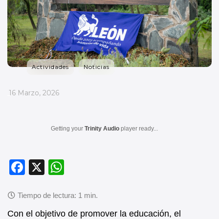
Actividades
Noticias
_
16 Marzo, 2026
Getting your
Trinity Audio
player ready...
F
X
W
a
h
c
at
e
s
Con el objetivo de promover la educación, el