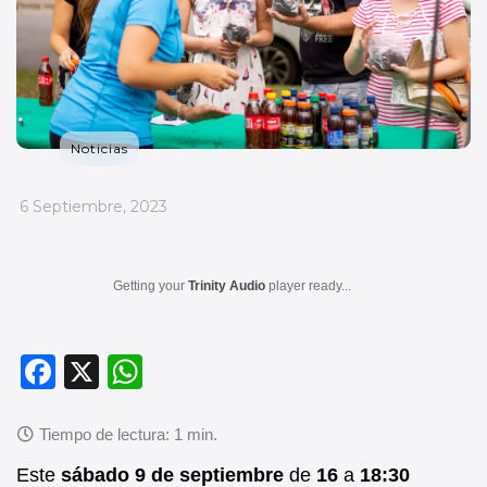
Noticias
_
6 Septiembre, 2023
Getting your
Trinity Audio
player ready...
F
X
W
a
h
c
at
e
s
Este
sábado
9 de septiembre
de
16
a
18:30